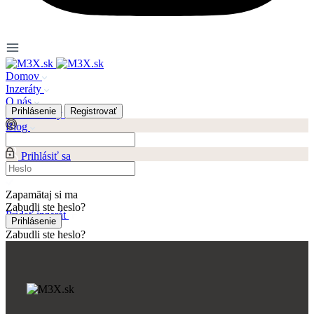
Domov
Inzeráty
O nás
Prihlásenie
Registrovať
Časté otázky
Blog
Kontakt
Prihlásiť sa
Registrovať
Zapamätaj si ma
Zabudli ste heslo?
Pridať inzerát
Prihlásenie
Zabudli ste heslo?