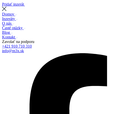
Pridať inzerát
Domov
Inzeráty
O nás
Časté otázky
Blog
Kontakt
Zavolať na podporu
+421 910 710 310
info@m3x.sk