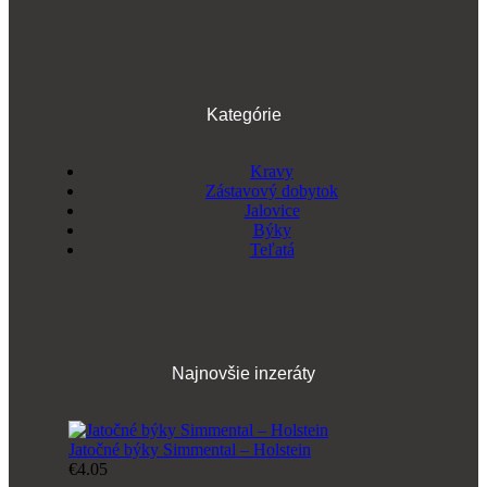
Kategórie
Kravy
Zástavový dobytok
Jalovice
Býky
Teľatá
Najnovšie inzeráty
Jatočné býky Simmental – Holstein
€4.05